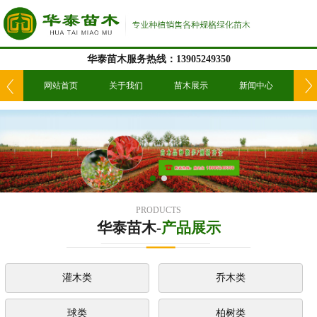
华泰苗木服务热线：13905249350
我们
网站首页
关于我们
苗木展示
新闻中心
工
PRODUCTS
华泰苗木-
产品展示
灌木类
乔木类
球类
柏树类