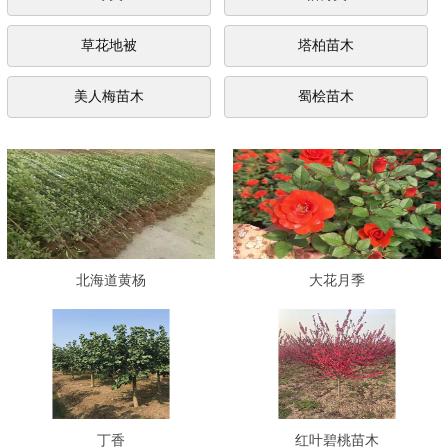
草花地被
塔柏苗木
美人梅苗木
蜀桧苗木
北海道黄杨
大花月季
丁香
红叶碧桃苗木