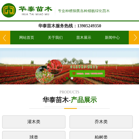
华泰苗木服务热线：13905249350
我们
网站首页
关于我们
苗木展示
新闻中心
工
PRODUCTS
华泰苗木-
产品展示
灌木类
乔木类
球类
柏树类