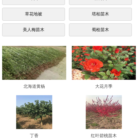
草花地被
塔柏苗木
美人梅苗木
蜀桧苗木
北海道黄杨
大花月季
丁香
红叶碧桃苗木