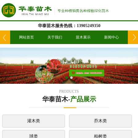
华泰苗木服务热线：13905249350
我们
网站首页
关于我们
苗木展示
新闻中心
工
PRODUCTS
华泰苗木-
产品展示
灌木类
乔木类
球类
柏树类