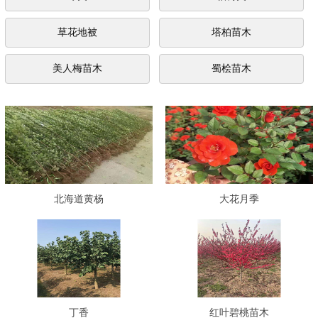
草花地被
塔柏苗木
美人梅苗木
蜀桧苗木
北海道黄杨
大花月季
丁香
红叶碧桃苗木