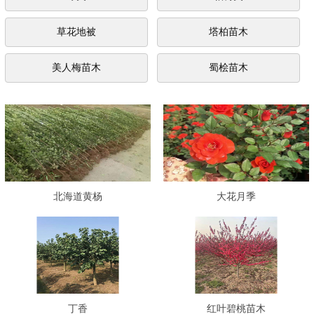
草花地被
塔柏苗木
美人梅苗木
蜀桧苗木
北海道黄杨
大花月季
丁香
红叶碧桃苗木