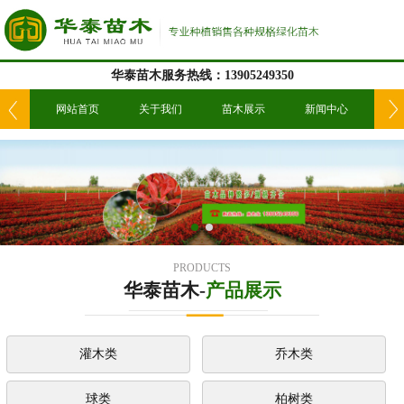
华泰苗木服务热线：13905249350
我们
网站首页
关于我们
苗木展示
新闻中心
工
PRODUCTS
华泰苗木-
产品展示
灌木类
乔木类
球类
柏树类